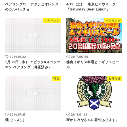
ペアリング#6 ホタテとオレンジ
4/19（土） 東京ビアウィーク
のカルパッチョ
「Saturday Beer Lunch」
ペアリング
ペアリング
2014.01.22
2017.05.20
1月30日（木） エピック×スコッツ
秘食イギリス料理とイギリスビー
マン ペアリング（修正済み）
ル
料理
お知らせ
2014.09.17
2019.01.09
燻（いぶし）
匠からみなさんに報告あります。