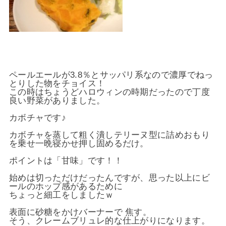
ペールエールが3.8％とサッパリ系なので濃厚でねっ
とりした物をチョイス！
この時はちょうどハロウィンの時期だったので丁度
良い野菜がありました。
カボチャです♪
カボチャを蒸して粗く潰しテリーヌ型に詰めおもり
を乗せ一晩寝かせ押し固めるだけ。
ポイントは「甘味」です！！
始めは切っただけだったんですが、思った以上にビ
ールのホップ感があるために
ちょっと細工をしましたｗ
表面に砂糖をかけバーナーで 焦す。
そう、クレームブリュレ的な仕上がりになります。