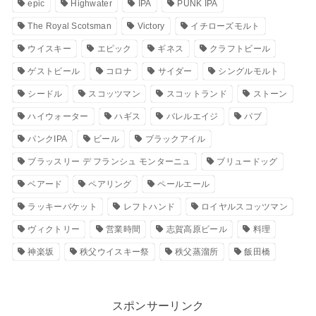
epic
Highwater
IPA
PUNK IPA
The Royal Scotsman
Victory
イチローズモルト
ウイスキー
エピック
ギネス
クラフトビール
ゲストビール
コロナ
サイダー
シングルモルト
シードル
スコッツマン
スコットランド
ストーン
ハイウォーター
ハギス
バレルエイジ
パブ
パンクIPA
ビール
ブラックアイル
ブラッスリー デ フランシュ モンターニュ
ブリュードッグ
ベアード
ペアリング
ペールエール
ラッキーバケット
レフトハンド
ロイヤルスコッツマン
ヴィクトリー
営業時間
志賀高原ビール
料理
神楽坂
秩父ウイスキー祭
秩父蒸溜所
飯田橋
スポンサーリンク