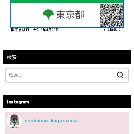
検索
検
索:
Instagram
scotsman_kagurazaka