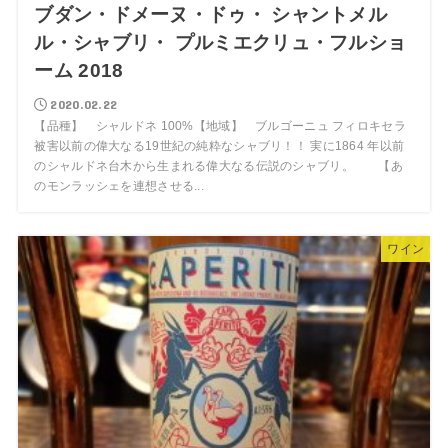
ブダン・ドメーヌ・ドゥ・ シャントメル
ル・シャブリ・ プルミエクリュ・フルショ
ーム 2018
2020.02.22
【品種】 シャルドネ 100%【地域】 ブルゴーニュ フィロキセラ
被害以前の偉大なる19世紀の純粋なシャブリ！！ 実に1864 年以前
のシャルドネ台木から生まれる偉大なる伝説のシャブリ。 【あ
のモンラッシェを連想させる...
ワイン