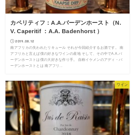
カペリティフ：A.A.バーデンホースト（N.
V. Caperitif ：A.A. Badenhorst ）
2019.08.12
南アフリカの失われたリキュール それが今回紹介するお酒です。 南
アフリカと言えば僕の好きなワインの産地 そして、その中でA.A.バ
ーデンホーストは僕の大好きな作り手。 自称イケメンのアディ・バ
ーデンホーストとは 南アフリ...
ワイン