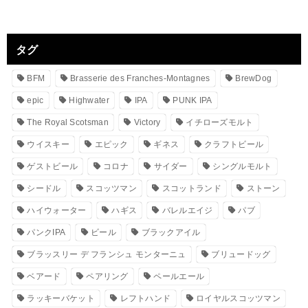
タグ
BFM
Brasserie des Franches-Montagnes
BrewDog
epic
Highwater
IPA
PUNK IPA
The Royal Scotsman
Victory
イチローズモルト
ウイスキー
エピック
ギネス
クラフトビール
ゲストビール
コロナ
サイダー
シングルモルト
シードル
スコッツマン
スコットランド
ストーン
ハイウォーター
ハギス
バレルエイジ
パブ
パンクIPA
ビール
ブラックアイル
ブラッスリー デ フランシュ モンターニュ
ブリュードッグ
ベアード
ペアリング
ペールエール
ラッキーバケット
レフトハンド
ロイヤルスコッツマン