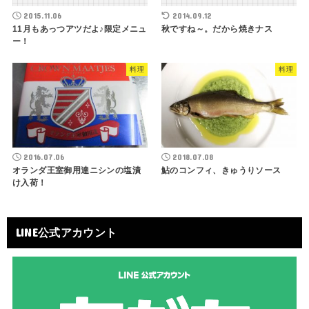
2015.11.06
2014.09.12
11月もあっつアツだよ♪限定メニュ
秋ですね～。だから焼きナス
ー！
料理
料理
2016.07.06
2018.07.08
オランダ王室御用達ニシンの塩漬
鮎のコンフィ、きゅうりソース
け入荷！
LINE公式アカウント