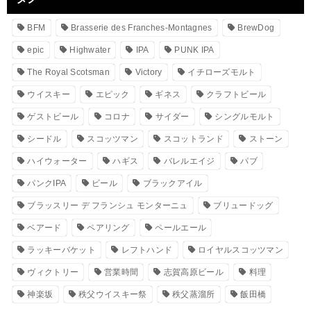
BFM
Brasserie des Franches-Montagnes
BrewDog
epic
Highwater
IPA
PUNK IPA
The Royal Scotsman
Victory
イチローズモルト
ウイスキー
エピック
ギネス
クラフトビール
ゲストビール
コロナ
サイダー
シングルモルト
シードル
スコッツマン
スコットランド
ストーン
ハイウォーター
ハギス
バレルエイジ
パブ
パンクIPA
ビール
ブラックアイル
ブラッスリー デ フランシュ モンターニュ
ブリュードッグ
ベアード
ペアリング
ペールエール
ラッキーバケット
レフトハンド
ロイヤルスコッツマン
ヴィクトリー
営業時間
志賀高原ビール
料理
神楽坂
秩父ウイスキー祭
秩父蒸溜所
飯田橋