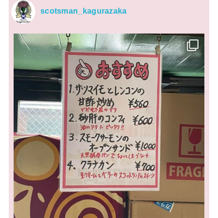
scotsman_kagurazaka