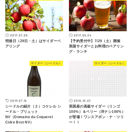
2017.07.28
2017.06.24
明後日（29日・土）はサイダーペ
【予約受付中】7/29（土）開催
アリング
英国サイダーとお料理のペアリン
グ・ランチ
サイダー（シードル）
サイダー（シードル）
2019.07.16
2015.12.23
シードルの紹介（２）コケレル シ
英国産の高級サイダー（リンゴ
ードル・ブリュット
100%）＆ペリー（洋ナシ100%）
NV（Domaine du Coquerel
が登場！ワンスアポン・ナ・ツリ
Cidre Brut NV）
ー！！