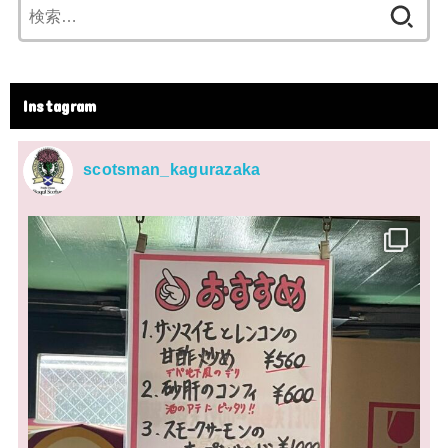
検
索:
Instagram
scotsman_kagurazaka