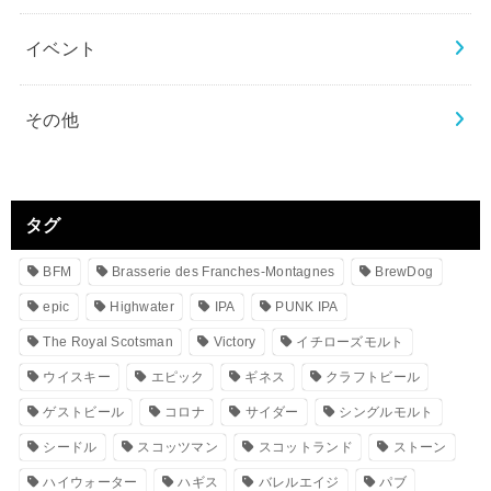
イベント
その他
タグ
BFM
Brasserie des Franches-Montagnes
BrewDog
epic
Highwater
IPA
PUNK IPA
The Royal Scotsman
Victory
イチローズモルト
ウイスキー
エピック
ギネス
クラフトビール
ゲストビール
コロナ
サイダー
シングルモルト
シードル
スコッツマン
スコットランド
ストーン
ハイウォーター
ハギス
バレルエイジ
パブ