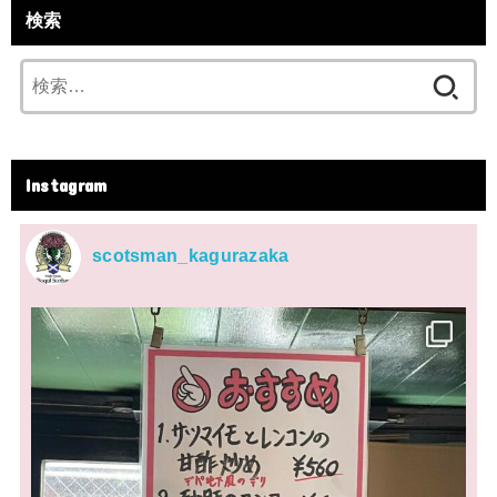
検索
検
索:
Instagram
scotsman_kagurazaka