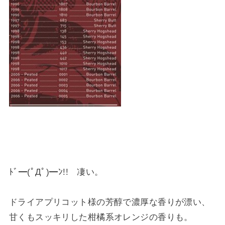
ﾄﾞ━(ﾟДﾟ)━ﾝ!! 凄い。
ドライアプリコット様の芳醇で濃厚な香りが漂い、
甘くもスッキリした柑橘系オレンジの香りも。