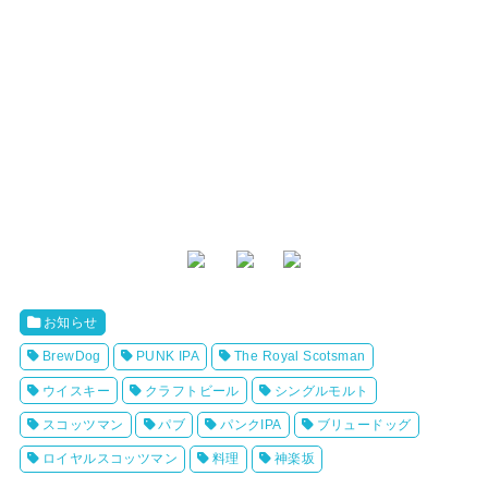
お知らせ
BrewDog
PUNK IPA
The Royal Scotsman
ウイスキー
クラフトビール
シングルモルト
スコッツマン
パブ
パンクIPA
ブリュードッグ
ロイヤルスコッツマン
料理
神楽坂