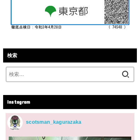
検索
検
索:
Instagram
scotsman_kagurazaka