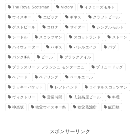
The Royal Scotsman
Victory
イチローズモルト
ウイスキー
エピック
ギネス
クラフトビール
ゲストビール
コロナ
サイダー
シングルモルト
シードル
スコッツマン
スコットランド
ストーン
ハイウォーター
ハギス
バレルエイジ
パブ
パンクIPA
ビール
ブラックアイル
ブラッスリー デ フランシュ モンターニュ
ブリュードッグ
ベアード
ペアリング
ペールエール
ラッキーバケット
レフトハンド
ロイヤルスコッツマン
ヴィクトリー
営業時間
志賀高原ビール
料理
神楽坂
秩父ウイスキー祭
秩父蒸溜所
飯田橋
スポンサーリンク