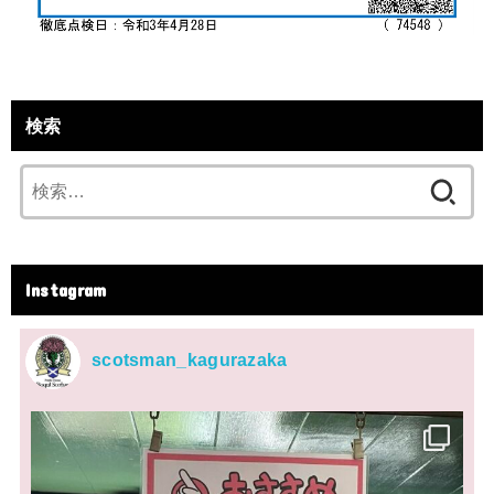
検索
検
索:
Instagram
scotsman_kagurazaka