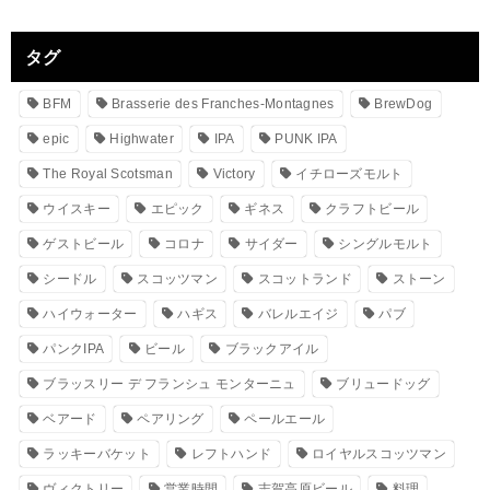
タグ
BFM
Brasserie des Franches-Montagnes
BrewDog
epic
Highwater
IPA
PUNK IPA
The Royal Scotsman
Victory
イチローズモルト
ウイスキー
エピック
ギネス
クラフトビール
ゲストビール
コロナ
サイダー
シングルモルト
シードル
スコッツマン
スコットランド
ストーン
ハイウォーター
ハギス
バレルエイジ
パブ
パンクIPA
ビール
ブラックアイル
ブラッスリー デ フランシュ モンターニュ
ブリュードッグ
ベアード
ペアリング
ペールエール
ラッキーバケット
レフトハンド
ロイヤルスコッツマン
ヴィクトリー
営業時間
志賀高原ビール
料理