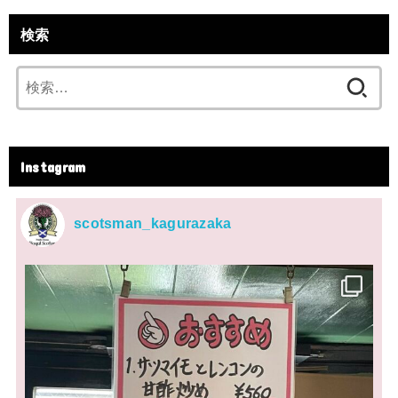
検索
検
索:
Instagram
scotsman_kagurazaka