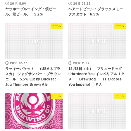
2014.11.09
2013.03.22
ヤッホーブルーイング：僕ビー
ベアードビール：ブラックスモー
ル、君ビール。 5.2％
クスタウト 6.5%
ビール
ビール
2015.05.17
2012.11.24
ラッキーバケット （USAネブラ
12月8日（土） ブリュードッグ
スカ） ジャグサンパー・ブラウン
I Hardcore You インペリアルＩＰ
エール 5.5% Lucky Bucket :
Ａ BrewDog I Hardcore
Jug Thumper Brown Ale
You Imperial ＩＰＡ
ビール
ビール