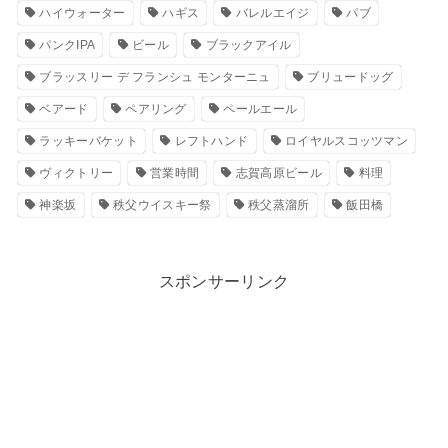
ハイウォーター
ハギス
バレルエイジ
パブ
パンクIPA
ビール
ブラックアイル
ブラッスリー デ フランシュ モンターニュ
ブリュードッグ
ベアード
ペアリング
ペールエール
ラッキーバケット
レフトハンド
ロイヤルスコッツマン
ヴィクトリー
営業時間
志賀高原ビール
料理
神楽坂
秩父ウイスキー祭
秩父蒸溜所
飯田橋
スポンサーリンク