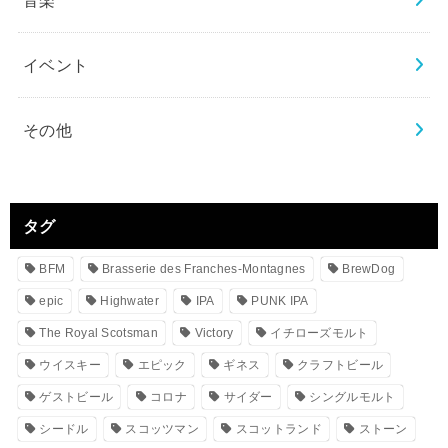
イベント
その他
タグ
BFM
Brasserie des Franches-Montagnes
BrewDog
epic
Highwater
IPA
PUNK IPA
The Royal Scotsman
Victory
イチローズモルト
ウイスキー
エピック
ギネス
クラフトビール
ゲストビール
コロナ
サイダー
シングルモルト
シードル
スコッツマン
スコットランド
ストーン