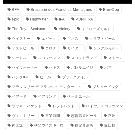
BFM
Brasserie des Franches-Montagnes
BrewDog
epic
Highwater
IPA
PUNK IPA
The Royal Scotsman
Victory
イチローズモルト
ウイスキー
エピック
ギネス
クラフトビール
ゲストビール
コロナ
サイダー
シングルモルト
シードル
スコッツマン
スコットランド
ストーン
ハイウォーター
ハギス
バレルエイジ
パブ
パンクIPA
ビール
ブラックアイル
ブラッスリー デ フランシュ モンターニュ
ブリュードッグ
ベアード
ペアリング
ペールエール
ラッキーバケット
レフトハンド
ロイヤルスコッツマン
ヴィクトリー
営業時間
志賀高原ビール
料理
神楽坂
秩父ウイスキー祭
秩父蒸溜所
飯田橋