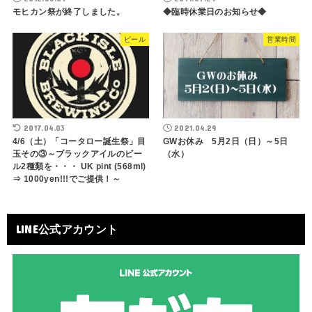
モヒカン祭が終了しました。
◆臨時休業日のお知らせ◆
ビール
営業時間
2017.04.03
2021.04.29
4/6（土）「コータロー誕生祭」目
GWお休み 5月2日（日）～5日
玉その③～ブラックアイルのビー
（水）
ル2種類を・・・ UK pint (568ml)
⇒ 1000yen!!!でご提供！～
LINE公式アカウント