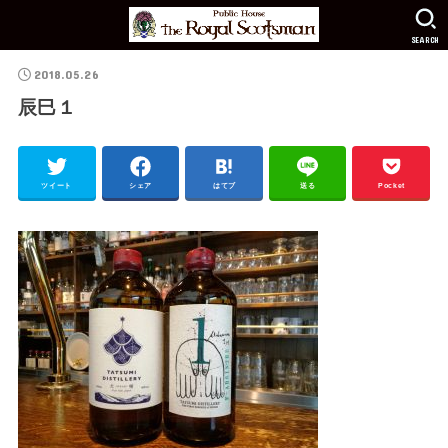
SEARCH
2018.05.26
辰巳１
ツイート
シェア
はてブ
送る
Pocket