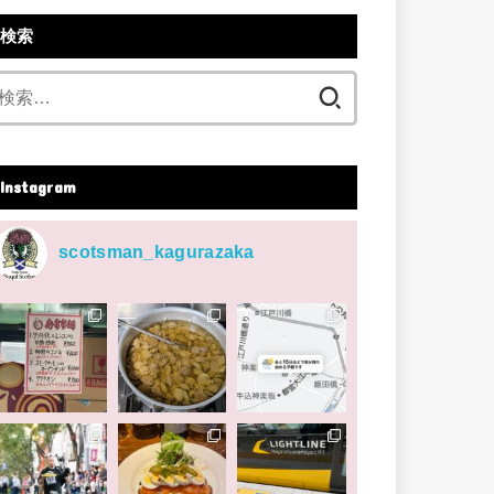
検索
検
索:
Instagram
scotsman_kagurazaka