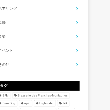
ペアリング
現場
音楽
イベント
その他
タグ
BFM
Brasserie des Franches-Montagnes
BrewDog
epic
Highwater
IPA