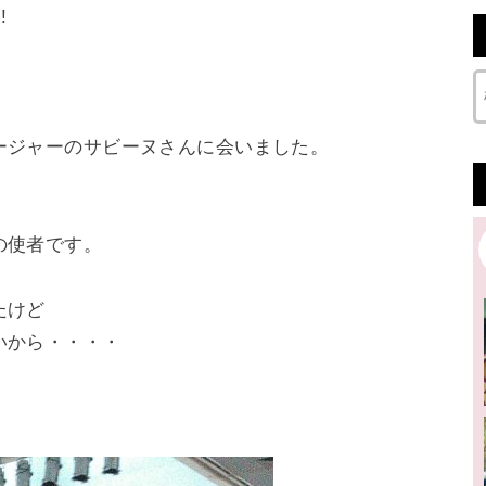
!
ージャーのサビーヌさんに会いました。
の使者です。
たけど
いから・・・・