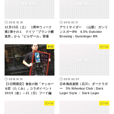
2012.12.10
2015.03.11
12月15日（土） 1周年ウィーク
アウトサイダー （山梨） ガンリ
第1弾その１ ドイツ「プランク醸
ンスガーIPA 6.5% Outsider
造所」から「ピルザール」登場
Brewing : Gunslinger IPA
料理
ビール
2018.10.19
2015.02.07
【3日間限定】食欲の秋「ヤッホー
日本海倶楽部（石川） ダークラガ
＆匠（たくみ）」コラボイベント
ー 5% Nihonkai Club : Dark
10/19（金）～21（日）フード編
Lager Style ： Dark Lager
ビール
ビール