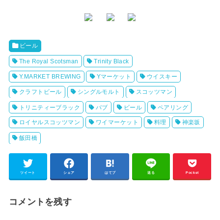
ビール
The Royal Scotsman
Trinity Black
Y.MARKET BREWING
Yマーケット
ウイスキー
クラフトビール
シングルモルト
スコッツマン
トリニティーブラック
パブ
ビール
ペアリング
ロイヤルスコッツマン
ワイマーケット
料理
神楽坂
飯田橋
ツイート
シェア
はてブ
送る
Pocket
コメントを残す