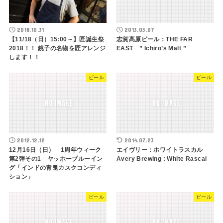
2018.10.31
2013.03.07
【11/18（日）15:00～】匠誕生祭
志賀高原ビール：THE FAR
2018！！ 銚子の名物を匠アレンジ
EAST ” Ichiro’s Malt ”
します！！
ビール
ビール
2012.12.12
2014.07.23
12月16日（日） 1周年ウィーク
エイヴリー：ホワイトラスカル
第2弾その1 ヤッホーブルーイン
Avery Brewing : White Rascal
グ「インドの青鬼カスクコンディ
ション」
ビール
ビール