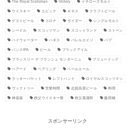
The Royal Scotsman
Victory
イチローズモルト
ウイスキー
エピック
ギネス
クラフトビール
ゲストビール
コロナ
サイダー
シングルモルト
シードル
スコッツマン
スコットランド
ストーン
ハイウォーター
ハギス
バレルエイジ
パブ
パンクIPA
ビール
ブラックアイル
ブラッスリー デ フランシュ モンターニュ
ブリュードッグ
ベアード
ペアリング
ペールエール
ラッキーバケット
レフトハンド
ロイヤルスコッツマン
ヴィクトリー
営業時間
志賀高原ビール
料理
神楽坂
秩父ウイスキー祭
秩父蒸溜所
飯田橋
スポンサーリンク