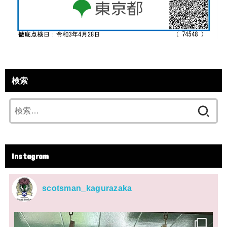
検索
検
索:
Instagram
scotsman_kagurazaka