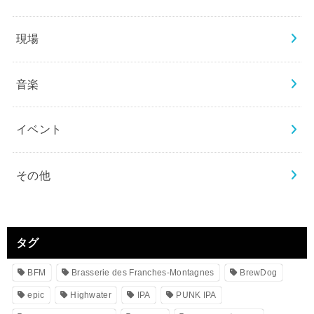
現場
音楽
イベント
その他
タグ
BFM
Brasserie des Franches-Montagnes
BrewDog
epic
Highwater
IPA
PUNK IPA