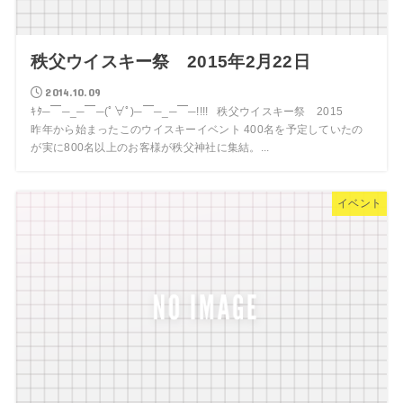
秩父ウイスキー祭 2015年2月22日
2014.10.09
ｷﾀ─￣─_─￣─(ﾟ∀ﾟ)─￣─_─￣─!!!! 秩父ウイスキー祭 2015
昨年から始まったこのウイスキーイベント 400名を予定していたの
が実に800名以上のお客様が秩父神社に集結。...
イベント