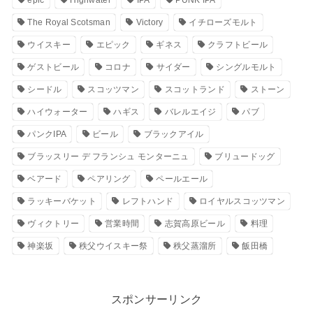
The Royal Scotsman
Victory
イチローズモルト
ウイスキー
エピック
ギネス
クラフトビール
ゲストビール
コロナ
サイダー
シングルモルト
シードル
スコッツマン
スコットランド
ストーン
ハイウォーター
ハギス
バレルエイジ
パブ
パンクIPA
ビール
ブラックアイル
ブラッスリー デ フランシュ モンターニュ
ブリュードッグ
ベアード
ペアリング
ペールエール
ラッキーバケット
レフトハンド
ロイヤルスコッツマン
ヴィクトリー
営業時間
志賀高原ビール
料理
神楽坂
秩父ウイスキー祭
秩父蒸溜所
飯田橋
スポンサーリンク