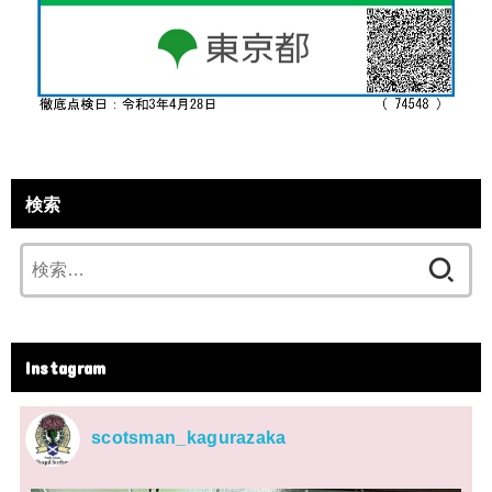
検索
検
索:
Instagram
scotsman_kagurazaka