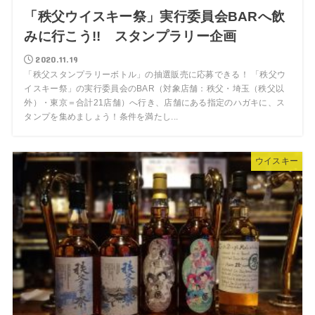
「秩父ウイスキー祭」実行委員会BARへ飲
みに行こう!! スタンプラリー企画
2020.11.19
「秩父スタンプラリーボトル」の抽選販売に応募できる！ 「秩父ウ
イスキー祭」の実行委員会のBAR（対象店舗：秩父・埼玉（秩父以
外）・東京＝合計21店舗）へ行き、店舗にある指定のハガキに、ス
タンプを集めましょう！条件を満たし...
ウイスキー