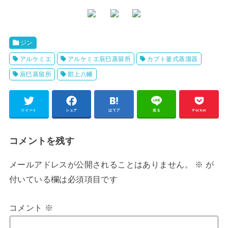
ジン
アルケミエ
アルケミエ辰巳蒸留所
カブト釜式蒸溜器
辰巳蒸留所
郡上八幡
ツイート
シェア
はてブ
送る
Pocket
コメントを残す
メールアドレスが公開されることはありません。
※
が
付いている欄は必須項目です
コメント
※