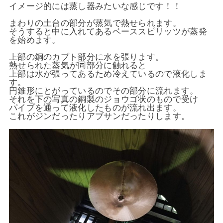
イメージ的には蒸し器みたいな感じです！！
まわりの土台の部分が蒸気で熱せられます。
そうすると中に入れてあるベーススピリッツが蒸発
を始めます。
上部の銅のカブト部分に水を張ります。
熱せられた蒸気が同部分に触れると
上部は水が張ってあるため冷えているので液化しま
す。
円錐形にとがっているのでその部分に流れます。
それを下の写真の銅製のジョウゴ状のもので受け
パイプを通って液化したものが流れ出ます。
これがジンだったりアブサンだったりします。