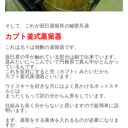
そして、これが辰巳蒸留所の秘密兵器
カブト
釜式蒸留器
これは元々は焼酎の蒸留器です。
辰巳君の手が触れている部分は銅で出来ています。
器みたいにへこんでいて円錐形で真ん中がとんがっ
ているんです。
これを反対にすると兜（カブト）みたいだから
カブト釜式蒸溜器といいます。
ウイスキーを好きな方にはよく見かけるポットスチ
ルとは
まったくもって訳の分からん形をしています。
仕組みも良く分からないと思いますので超簡単に説
明います。
まず、蒸留をする液体を入れるものが必要になりま
すが