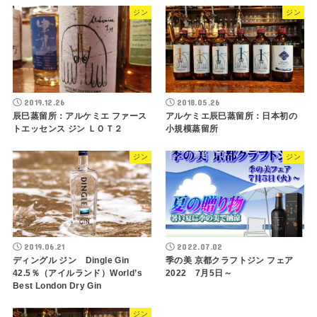
ジン
ジン
2019.12.26
2018.05.26
辰巳蒸留所：アルケミエ ファース
アルケミエ辰巳蒸留所：日本初の
トエッセンス ジン ＬＯＴ２
小規模蒸留所
ジン
ジン
2019.06.21
2022.07.02
ディングル ジン Dingle Gin
季の美 京都クラフトジン フェア
42.5％（アイルランド）World’s
2022 7月5日～
Best London Dry Gin
ジン