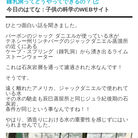
鍾乳洞ってどうやってできるの？
今日のはてな : 子供の科学のWEBサイト
ひとつ面白い話を聞きました。
バーボンのジャック ダニエルが使っている水が
テネシー州リンチバーグのジャックダニエル蒸溜所
の近くにある
ケーブ・スプリング（鍾乳洞）から湧き出るライム
ストーンウォーター
これは石灰岩層を通って濾過された水なんです！
そうです。
遠く離れたアメリカ、ジャックダニエルで使われて
いる水
その水の馳走も辰巳蒸留所と同じジュラ紀後期の石
灰岩。
条件が同じという事なんですね！！
やはり、酒造りにおける水の重要性を感じずにはい
られませんでした。