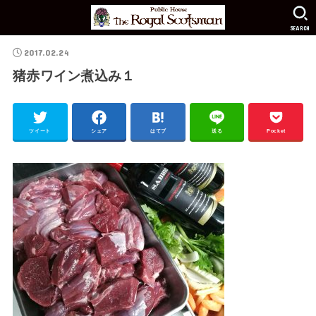
SEARCH
2017.02.24
猪赤ワイン煮込み１
ツイート
シェア
はてブ
送る
Pocket