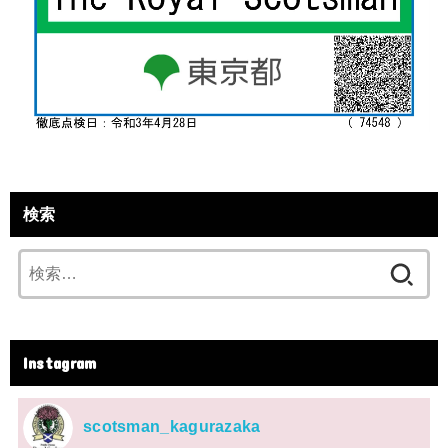
検索
検
索:
Instagram
scotsman_kagurazaka