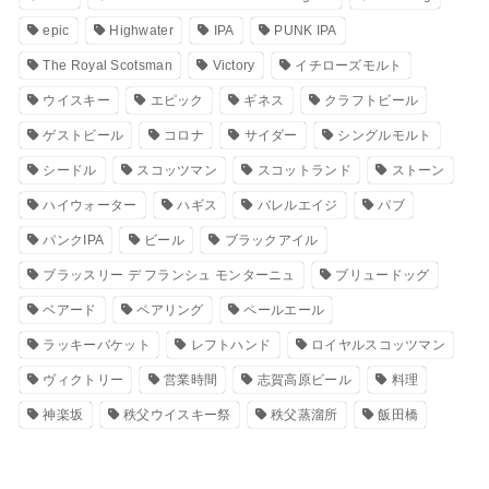
epic
Highwater
IPA
PUNK IPA
The Royal Scotsman
Victory
イチローズモルト
ウイスキー
エピック
ギネス
クラフトビール
ゲストビール
コロナ
サイダー
シングルモルト
シードル
スコッツマン
スコットランド
ストーン
ハイウォーター
ハギス
バレルエイジ
パブ
パンクIPA
ビール
ブラックアイル
ブラッスリー デ フランシュ モンターニュ
ブリュードッグ
ベアード
ペアリング
ペールエール
ラッキーバケット
レフトハンド
ロイヤルスコッツマン
ヴィクトリー
営業時間
志賀高原ビール
料理
神楽坂
秩父ウイスキー祭
秩父蒸溜所
飯田橋