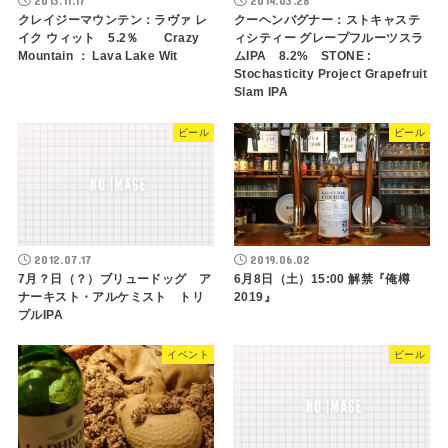
2013.11.17
2014.03.28
クレイジーマウンテン：ラヴァ レ
クーヘンバグナー：ストキャステ
イク ウィット 5.2％ Crazy
ィシティー グレープフルーツスラ
Mountain ： Lava Lake Wit
ムIPA 8.2% STONE :
Stochasticity Project Grapefruit
Slam IPA
ビール
ビール
2012.07.17
2019.06.02
7月？日（？）ブリュードッグ ア
6月8日（土）15:00 解禁『俺樽
ナーキスト・アルケミスト トリ
2019』
プルIPA
イベント
ビール