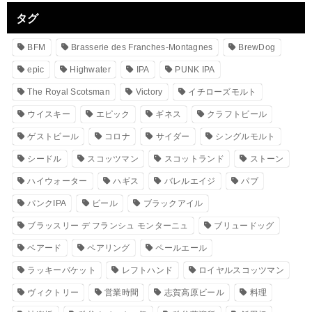
タグ
BFM
Brasserie des Franches-Montagnes
BrewDog
epic
Highwater
IPA
PUNK IPA
The Royal Scotsman
Victory
イチローズモルト
ウイスキー
エピック
ギネス
クラフトビール
ゲストビール
コロナ
サイダー
シングルモルト
シードル
スコッツマン
スコットランド
ストーン
ハイウォーター
ハギス
バレルエイジ
パブ
パンクIPA
ビール
ブラックアイル
ブラッスリー デ フランシュ モンターニュ
ブリュードッグ
ベアード
ペアリング
ペールエール
ラッキーバケット
レフトハンド
ロイヤルスコッツマン
ヴィクトリー
営業時間
志賀高原ビール
料理