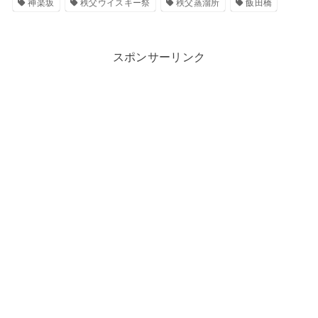
神楽坂
秩父ウイスキー祭
秩父蒸溜所
飯田橋
スポンサーリンク