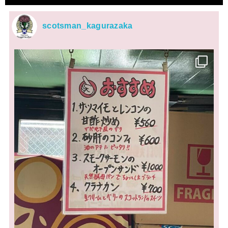
scotsman_kagurazaka