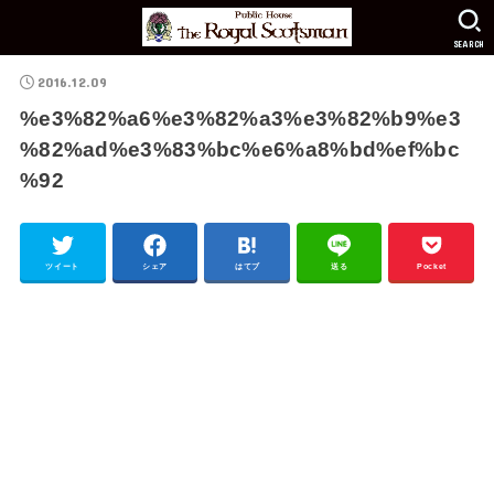
SEARCH
2016.12.09
%e3%82%a6%e3%82%a3%e3%82%b9%e3
%82%ad%e3%83%bc%e6%a8%bd%ef%bc
%92
ツイート
シェア
はてブ
送る
Pocket