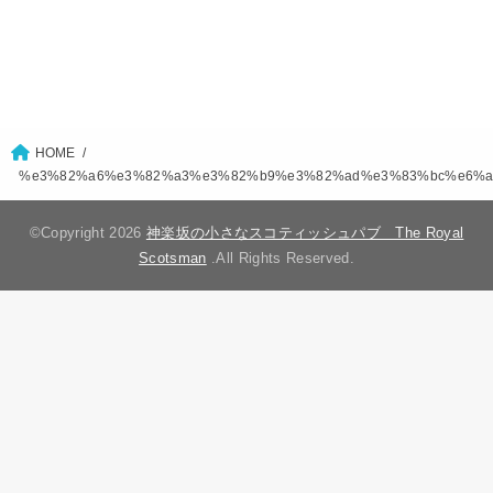
HOME
%e3%82%a6%e3%82%a3%e3%82%b9%e3%82%ad%e3%83%bc%e6%a
©Copyright 2026
神楽坂の小さなスコティッシュパブ The Royal
Scotsman
.All Rights Reserved.