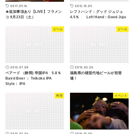
2017.09.16
2013.10.09
★追加事項あり【LIVE】フラメン
レフトハンド：グッド ジュジュ
コ 9月23日（土）
4.5％ Left Hand：Good Juju
ビール
ビール
2015.07.08
2015.05.26
ベアード （静岡) 帝国IPA 5.8％
福島県の猪苗代地ビールが初登
Baird Beer ： Teikoku IPA
場！
Style： IPA
料理
イベント
2015.03.26
2016.12.20