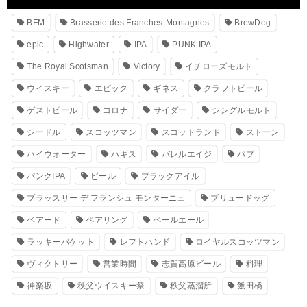
BFM
Brasserie des Franches-Montagnes
BrewDog
epic
Highwater
IPA
PUNK IPA
The Royal Scotsman
Victory
イチローズモルト
ウイスキー
エピック
ギネス
クラフトビール
ゲストビール
コロナ
サイダー
シングルモルト
シードル
スコッツマン
スコットランド
ストーン
ハイウォーター
ハギス
バレルエイジ
パブ
パンクIPA
ビール
ブラックアイル
ブラッスリー デ フランシュ モンターニュ
ブリュードッグ
ベアード
ペアリング
ペールエール
ラッキーバケット
レフトハンド
ロイヤルスコッツマン
ヴィクトリー
営業時間
志賀高原ビール
料理
神楽坂
秩父ウイスキー祭
秩父蒸溜所
飯田橋