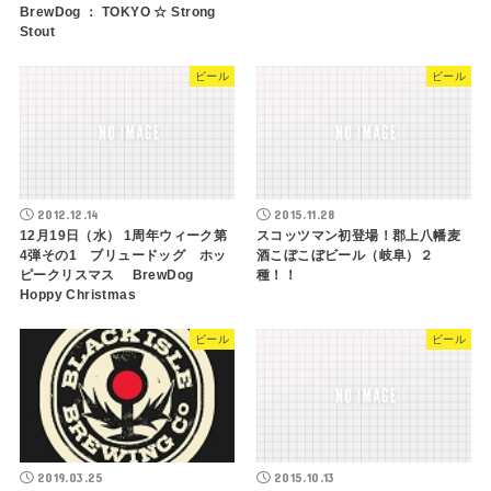
BrewDog ： TOKYO ☆ Strong
Stout
ビール
ビール
2012.12.14
2015.11.28
12月19日（水） 1周年ウィーク第
スコッツマン初登場！郡上八幡麦
4弾その1 ブリュードッグ ホッ
酒こぼこぼビール（岐阜）２
ピークリスマス BrewDog
種！！
Hoppy Christmas
ビール
ビール
2019.03.25
2015.10.13