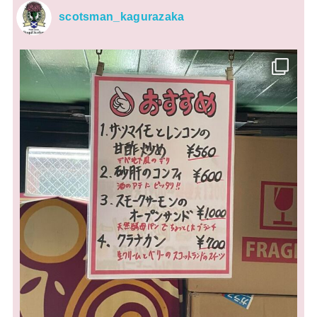
scotsman_kagurazaka