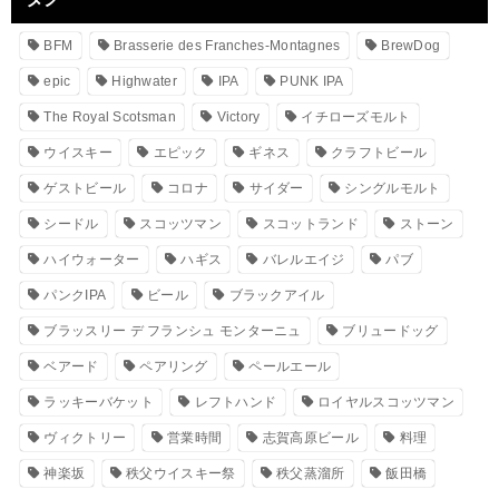
BFM
Brasserie des Franches-Montagnes
BrewDog
epic
Highwater
IPA
PUNK IPA
The Royal Scotsman
Victory
イチローズモルト
ウイスキー
エピック
ギネス
クラフトビール
ゲストビール
コロナ
サイダー
シングルモルト
シードル
スコッツマン
スコットランド
ストーン
ハイウォーター
ハギス
バレルエイジ
パブ
パンクIPA
ビール
ブラックアイル
ブラッスリー デ フランシュ モンターニュ
ブリュードッグ
ベアード
ペアリング
ペールエール
ラッキーバケット
レフトハンド
ロイヤルスコッツマン
ヴィクトリー
営業時間
志賀高原ビール
料理
神楽坂
秩父ウイスキー祭
秩父蒸溜所
飯田橋