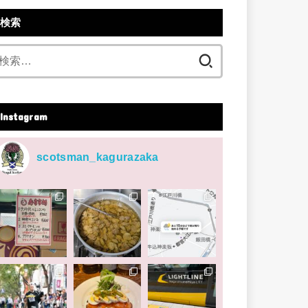
検索
検
索:
Instagram
scotsman_kagurazaka