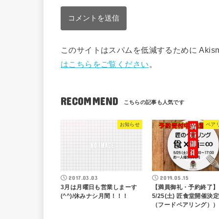
このサイトはスパムを低減するために Akis
はこちらをご覧ください
。
RECOMMEND
お知らせ
ペア
2017.03.03
2019.05.15
3月は月曜日も営業しまーす
【満員御礼・予約終了】
(^^)/休みナシ月間！！！
5/25(土) 匠食堂開催決
（フードペアリング））