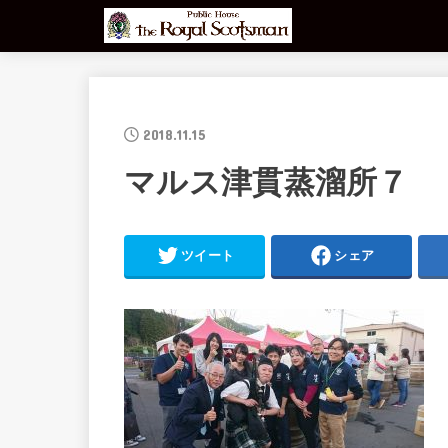
2018.11.15
マルス津貫蒸溜所７
ツイート
シェア