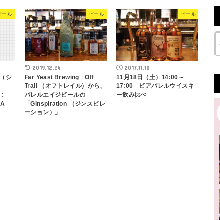
ビール
ビール
ビール
2019.12.24
2017.11.10
（シ
Far Yeast Brewing：Off
11月18日（土）14:00～
SA
Trail （オフトレイル）から、
17:00 ビアバレルウイスキ
 :
バレルエイジビールの
ー飲み比べ
SA
「Ginspiration （ジンスピレ
ーション）」