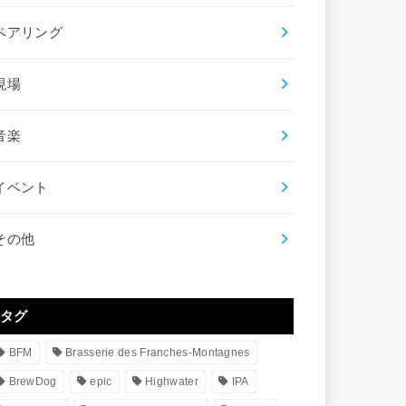
ペアリング
現場
音楽
イベント
その他
タグ
BFM
Brasserie des Franches-Montagnes
BrewDog
epic
Highwater
IPA