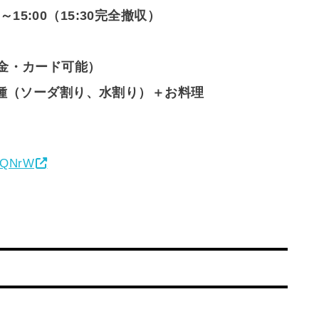
15:00（15:30完全撤収）
金
・
カード
可能
）
種（ソーダ割り、水割り）＋お料理
rDQNrW