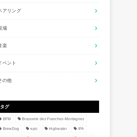
ペアリング
現場
音楽
イベント
その他
タグ
BFM
Brasserie des Franches-Montagnes
BrewDog
epic
Highwater
IPA