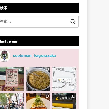
検索
検
索:
Instagram
scotsman_kagurazaka