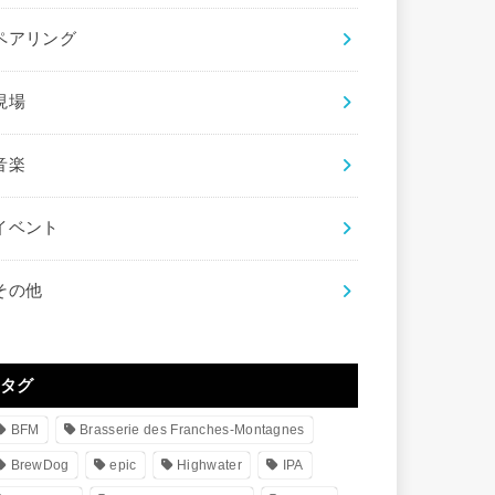
ペアリング
現場
音楽
イベント
その他
タグ
BFM
Brasserie des Franches-Montagnes
BrewDog
epic
Highwater
IPA