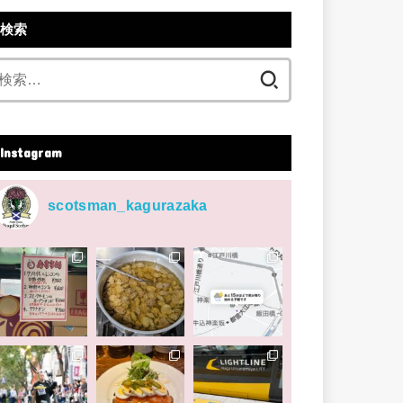
検索
検
索:
Instagram
scotsman_kagurazaka