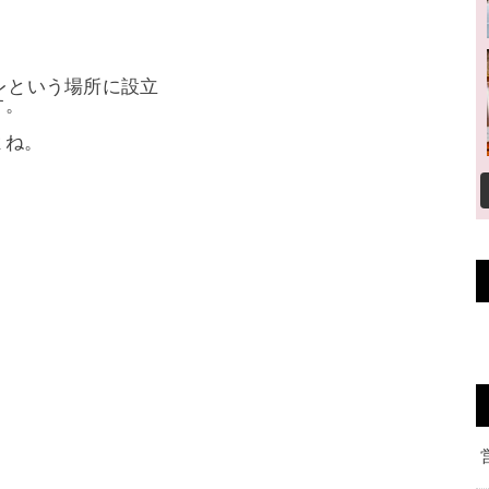
レという場所に設立
す。
よね。