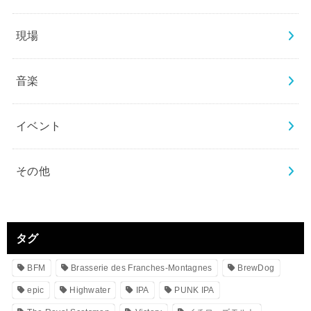
現場
音楽
イベント
その他
タグ
BFM
Brasserie des Franches-Montagnes
BrewDog
epic
Highwater
IPA
PUNK IPA