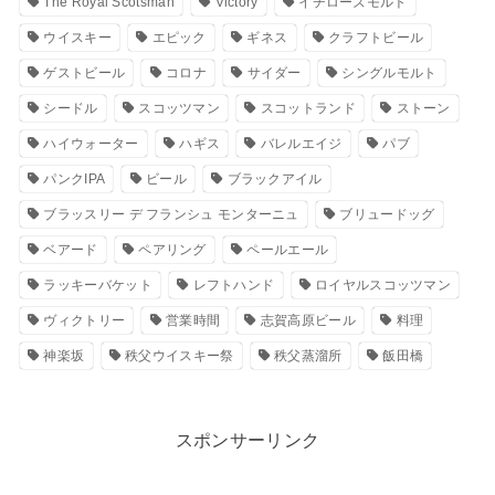
The Royal Scotsman
Victory
イチローズモルト
ウイスキー
エピック
ギネス
クラフトビール
ゲストビール
コロナ
サイダー
シングルモルト
シードル
スコッツマン
スコットランド
ストーン
ハイウォーター
ハギス
バレルエイジ
パブ
パンクIPA
ビール
ブラックアイル
ブラッスリー デ フランシュ モンターニュ
ブリュードッグ
ベアード
ペアリング
ペールエール
ラッキーバケット
レフトハンド
ロイヤルスコッツマン
ヴィクトリー
営業時間
志賀高原ビール
料理
神楽坂
秩父ウイスキー祭
秩父蒸溜所
飯田橋
スポンサーリンク