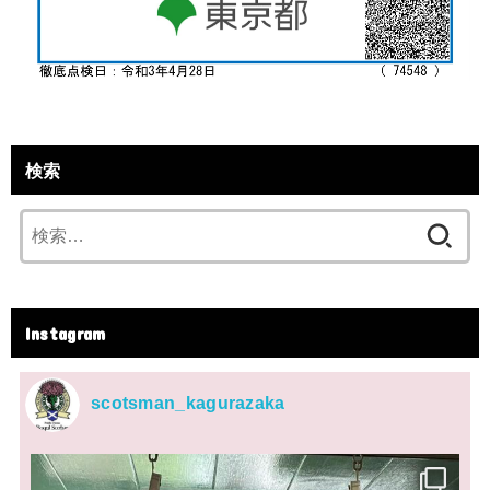
検索
検
索:
Instagram
scotsman_kagurazaka