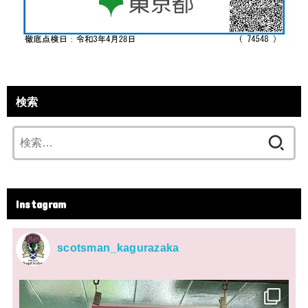
検索
検
索:
Instagram
scotsman_kagurazaka