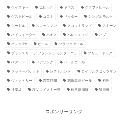
ウイスキー
エピック
ギネス
クラフトビール
ゲストビール
コロナ
サイダー
シングルモルト
シードル
スコッツマン
スコットランド
ストーン
ハイウォーター
ハギス
バレルエイジ
パブ
パンクIPA
ビール
ブラックアイル
ブラッスリー デ フランシュ モンターニュ
ブリュードッグ
ベアード
ペアリング
ペールエール
ラッキーバケット
レフトハンド
ロイヤルスコッツマン
ヴィクトリー
営業時間
志賀高原ビール
料理
神楽坂
秩父ウイスキー祭
秩父蒸溜所
飯田橋
スポンサーリンク