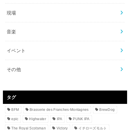
現場
音楽
イベント
その他
タグ
BFM
Brasserie des Franches-Montagnes
BrewDog
epic
Highwater
IPA
PUNK IPA
The Royal Scotsman
Victory
イチローズモルト