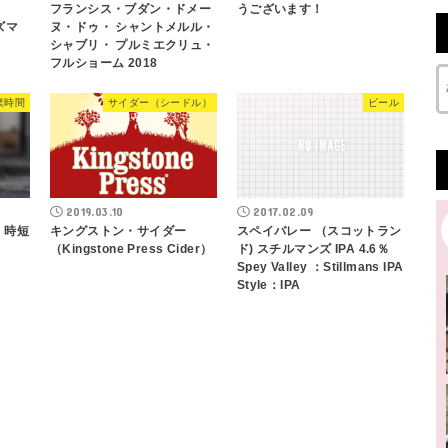
フランシス・ブダン・ドメー
うございます！
ズマ
ヌ・ドゥ・ シャントメルル・
シャブリ・ プルミエクリュ・
フルショーム 2018
業時間
サイダー（シードル）
ビール
2019.03.10
2017.02.09
）時短
キングストン・サイダー
スペイバレー （スコットラン
（Kingstone Press Cider）
ド) スチルマンズ IPA 4.6％
Spey Valley ：Stillmans IPA
Style：IPA