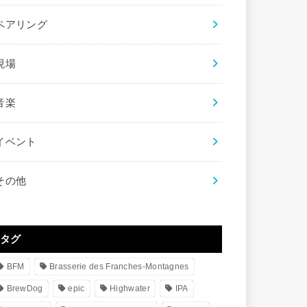
ペアリング
現場
音楽
イベント
その他
タグ
BFM
Brasserie des Franches-Montagnes
BrewDog
epic
Highwater
IPA