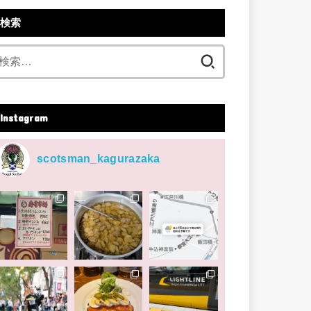
検索
検
索:
Instagram
scotsman_kagurazaka